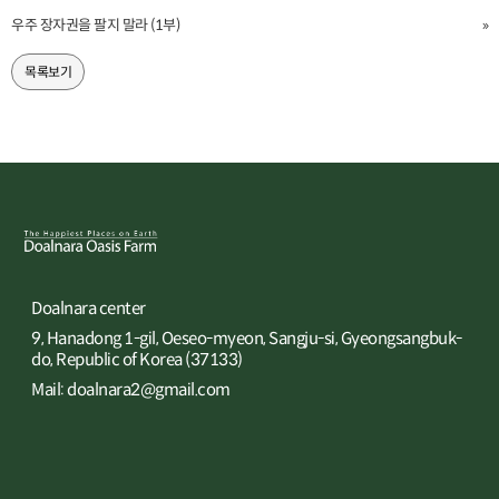
우주 장자권을 팔지 말라 (1부)
»
목록보기
Doalnara center
9, Hanadong 1-gil, Oeseo-myeon, Sangju-si, Gyeongsangbuk-
do, Republic of Korea (37133)
Mail: doalnara2@gmail.com